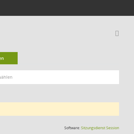
Rec
en
wählen
(Wird in
Software:
Sitzungsdienst
Session