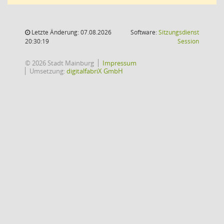
Letzte Änderung: 07.08.2026
Software:
Sitzungsdienst
(Wird in
20:30:19
Session
© 2026 Stadt Mainburg
Impressum
Umsetzung:
digitalfabriX GmbH