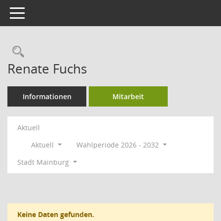
Toggle navigation
Rechercheauswahl
Renate Fuchs
Informationen
Mitarbeit
Aktuell
Aktuell
Wahlperiode 2026 - 2032
Stadt Mainburg
Keine Daten gefunden.