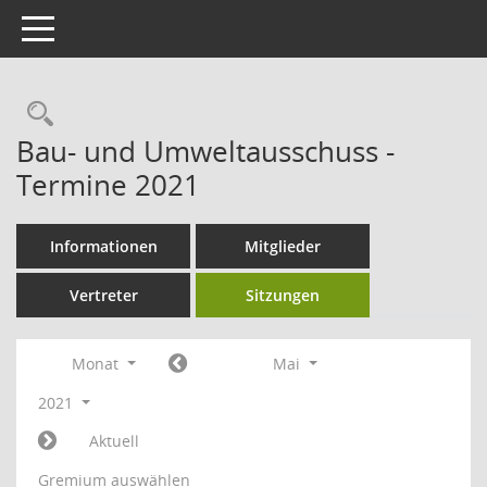
Toggle navigation
Rechercheauswahl
Bau- und Umweltausschuss -
Termine 2021
Informationen
Mitglieder
Vertreter
Sitzungen
Monat
Mai
2021
Aktuell
Gremium auswählen