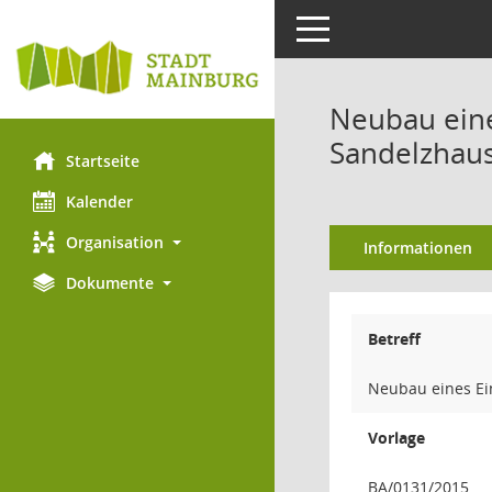
Toggle navigation
Neubau eine
Sandelzhau
Startseite
Kalender
Organisation
Informationen
Dokumente
Betreff
Neubau eines Ei
Vorlage
BA/0131/2015