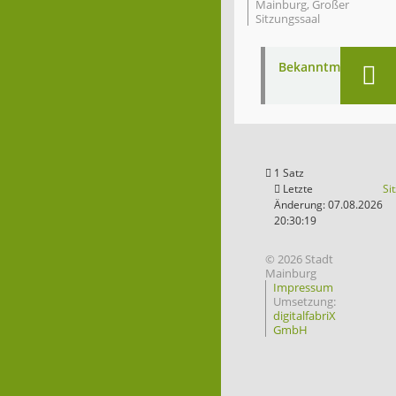
Mainburg, Großer
Sitzungssaal
Bekanntmachung
1 Satz
Letzte
Si
Änderung: 07.08.2026
20:30:19
© 2026 Stadt
Mainburg
Impressum
Umsetzung:
digitalfabriX
GmbH