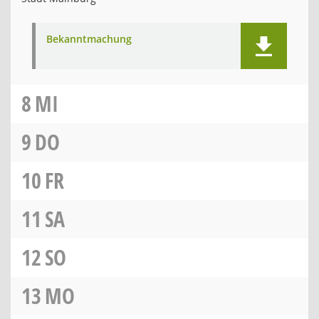
Bekanntmachung
8
MI
9
DO
10
FR
11
SA
12
SO
13
MO