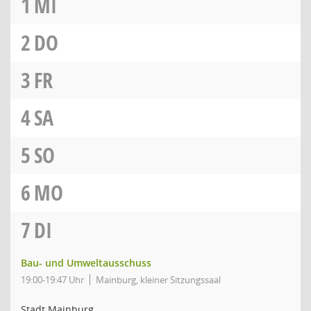
1
MI
2
DO
3
FR
4
SA
5
SO
6
MO
7
DI
Bau- und Umweltausschuss
19:00-19:47 Uhr
Mainburg, kleiner Sitzungssaal
Stadt Mainburg