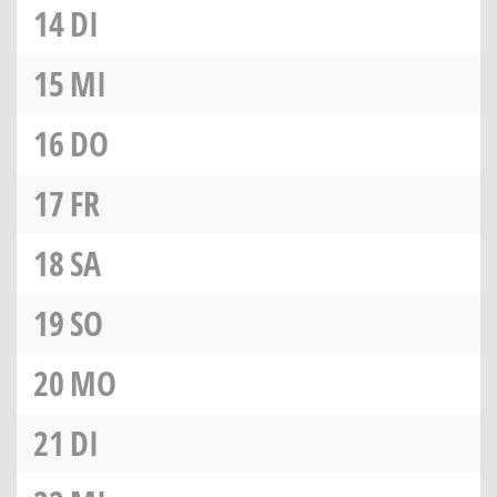
14
DI
15
MI
16
DO
17
FR
18
SA
19
SO
20
MO
21
DI