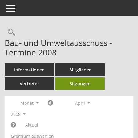
Toggle navigation
Rechercheauswahl
Bau- und Umweltausschuss -
Termine 2008
Informationen
Mitglieder
Vertreter
Sitzungen
Monat
April
2008
Aktuell
Gremium auswählen