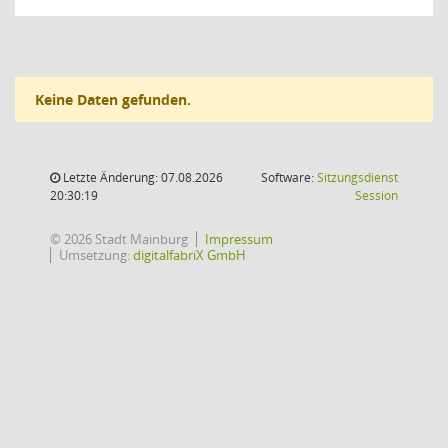
Keine Daten gefunden.
Letzte Änderung: 07.08.2026
Software:
Sitzungsdienst
(Wird in
20:30:19
Session
© 2026 Stadt Mainburg
Impressum
Umsetzung:
digitalfabriX GmbH