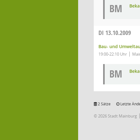
BM
Bek
DI
13.10.2009
Bau- und Umwelta
19:00-22:10 Uhr
Main
BM
Bek
2 Sätze
Letzte Ände
© 2026 Stadt Mainburg