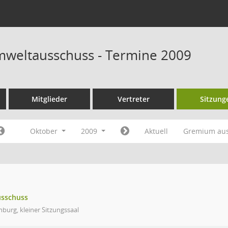
weltausschuss - Termine 2009
Mitglieder
Vertreter
Sitzung
Oktober
2009
Aktuell
Gremium au
usschuss
burg, kleiner Sitzungssaal