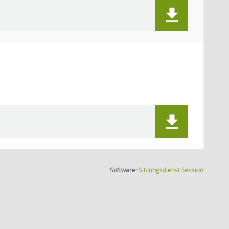
(Wird in
Software:
Sitzungsdienst
Session