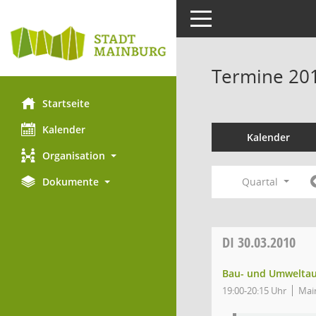
Toggle navigation
Termine 20
Startseite
Kalender
Kalender
Organisation
Quartal
Dokumente
DI
30.03.2010
Bau- und Umwelta
19:00-20:15 Uhr
Main