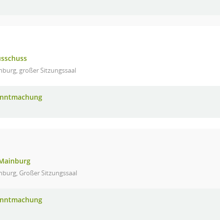
usschuss
burg, großer Sitzungssaal
anntmachung
 Mainburg
nburg, Großer Sitzungssaal
anntmachung