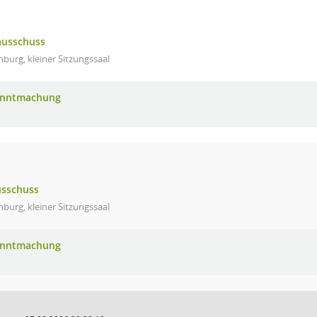
ausschuss
burg, kleiner Sitzungssaal
anntmachung
usschuss
burg, kleiner Sitzungssaal
anntmachung