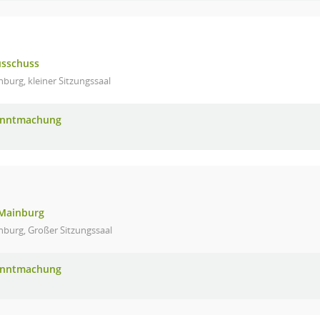
usschuss
burg, kleiner Sitzungssaal
anntmachung
 Mainburg
nburg, Großer Sitzungssaal
anntmachung