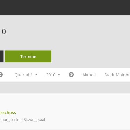
10
Termine
Quartal 1
2010
Aktuell
Stadt Mainb
usschuss
burg, kleiner Sitzungssaal