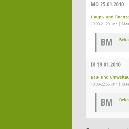
MO
25.01.2010
Haupt- und Finanz
19:00-21:20 Uhr
Main
BM
Bek
DI
19.01.2010
Bau- und Umwelta
19:00-22:55 Uhr
Main
BM
Bek