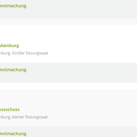
anntmachung
 Mainburg
nburg, Großer Sitzungssaal
anntmachung
ausschuss
burg, kleiner Sitzungssaal
anntmachung