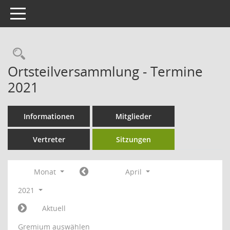
Toggle navigation
Rechercheauswahl
Ortsteilversammlung - Termine
2021
Informationen
Mitglieder
Vertreter
Sitzungen
Monat
April
2021
Aktuell
Gremium auswählen