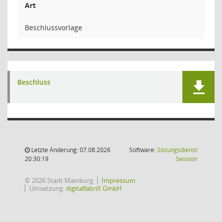
Art
Beschlussvorlage
Beschluss
Letzte Änderung: 07.08.2026
Software:
Sitzungsdienst
(Wird in
20:30:19
Session
© 2026 Stadt Mainburg
Impressum
Umsetzung:
digitalfabriX GmbH